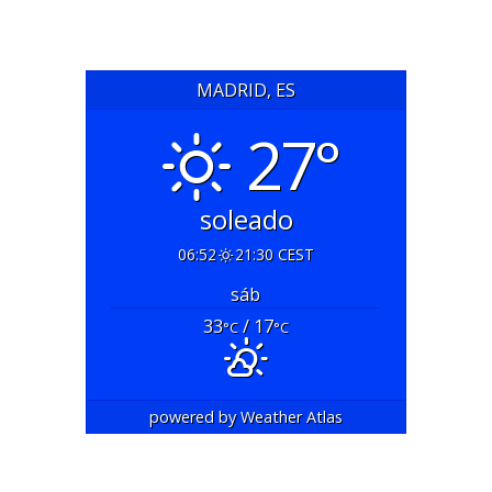
MADRID, ES
27°
soleado
06:52
21:30 CEST
sáb
33
/ 17
°C
°C
powered by
Weather Atlas