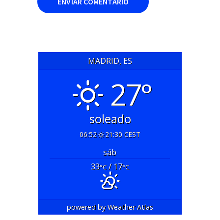
MADRID, ES
27°
soleado
06:52
21:30 CEST
sáb
33
/ 17
°C
°C
powered by
Weather Atlas