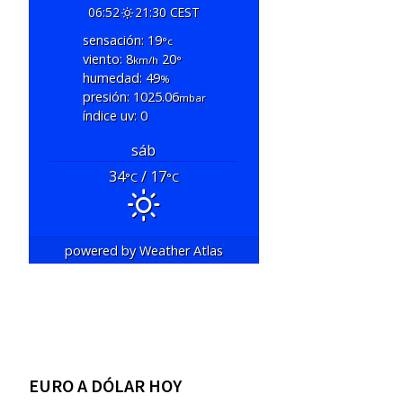
06:52
21:30 CEST
sensación: 19
°c
viento: 8
20
km/h
°
humedad: 49
%
presión: 1025.06
mbar
índice uv: 0
sáb
34
/ 17
°C
°C
powered by
Weather Atlas
EURO A DÓLAR HOY