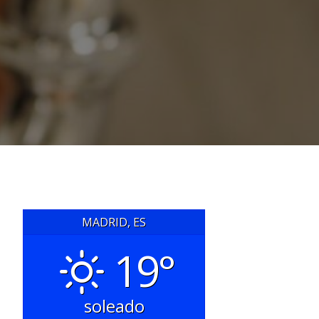
MADRID, ES
19°
soleado