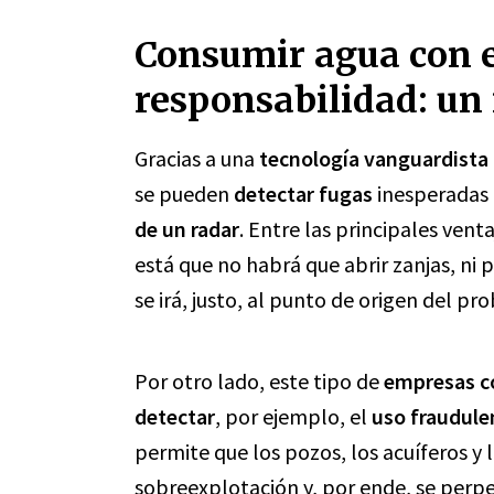
Consumir agua con e
responsabilidad: un 
Gracias a una
tecnología vanguardista 
se pueden
detectar fugas
inesperadas e
de un radar
. Entre las principales ven
está que no habrá que abrir zanjas, ni 
se irá, justo, al punto de origen del p
Por otro lado, este tipo de
empresas co
detectar
, por ejemplo, el
uso fraudule
permite que los pozos, los acuíferos y
sobreexplotación y, por ende, se perpet