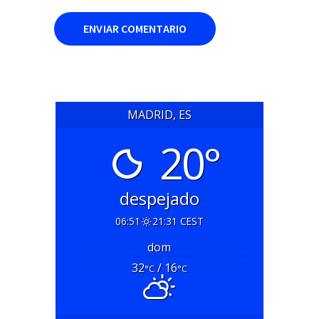
MADRID, ES
20°
despejado
06:51
21:31 CEST
dom
32
/ 16
°C
°C