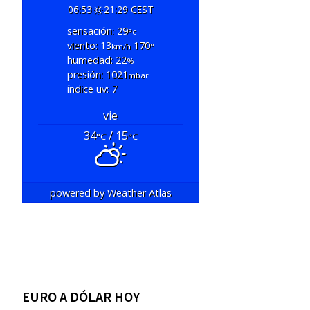
06:53
21:29 CEST
sensación: 29
°c
viento: 13
170
km/h
°
humedad: 22
%
presión: 1021
mbar
índice uv: 7
vie
34
/ 15
°C
°C
powered by
Weather Atlas
EURO A DÓLAR HOY