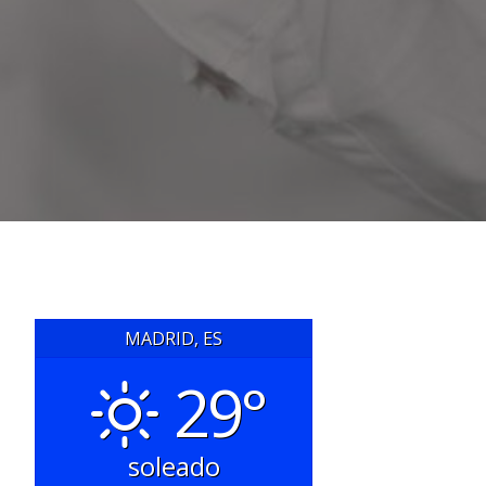
MADRID, ES
29°
soleado