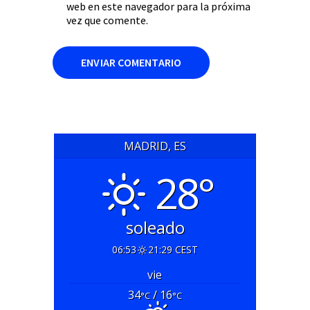
web en este navegador para la próxima
vez que comente.
MADRID, ES
28°
soleado
06:53
21:29 CEST
vie
34
/ 16
°C
°C