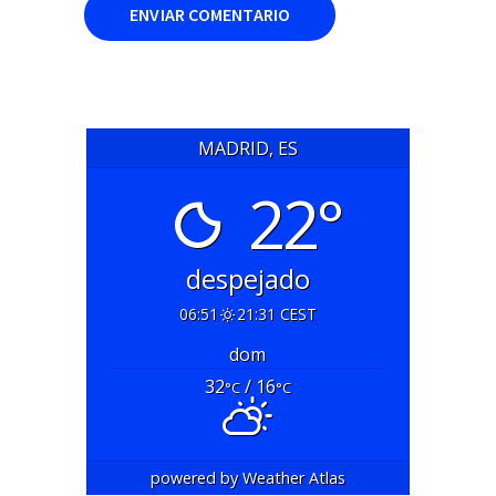
MADRID, ES
22°
despejado
06:51
21:31 CEST
dom
32
/ 16
°C
°C
powered by
Weather Atlas