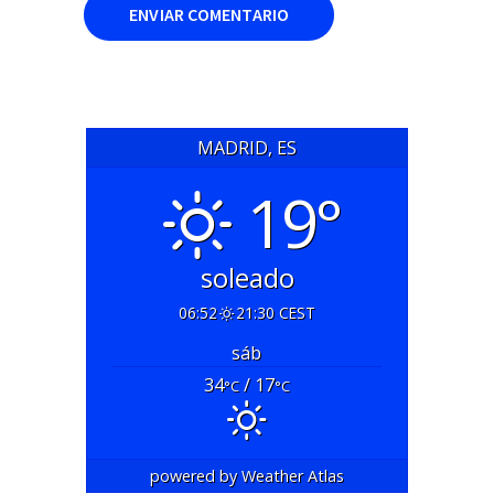
MADRID, ES
19°
soleado
06:52
21:30 CEST
sáb
34
/ 17
°C
°C
powered by
Weather Atlas