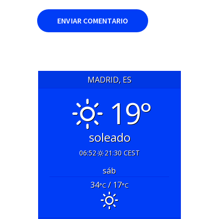
MADRID, ES
19°
soleado
06:52
21:30 CEST
sáb
34
/ 17
°C
°C