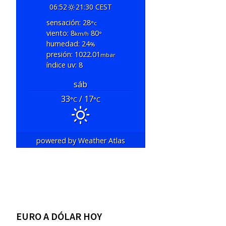
06:52
21:30 CEST
sensación: 28
°c
viento: 8
80
km/h
°
humedad: 24
%
presión: 1022.01
mbar
índice uv: 8
sáb
33
/ 17
°C
°C
powered by
Weather Atlas
EURO A DÓLAR HOY