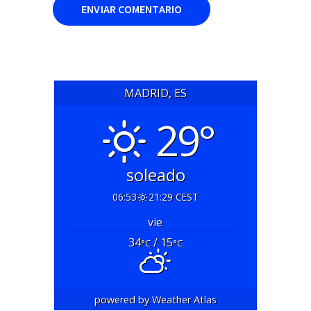
MADRID, ES
29°
soleado
06:53
21:29 CEST
vie
34
/ 15
°C
°C
powered by
Weather Atlas