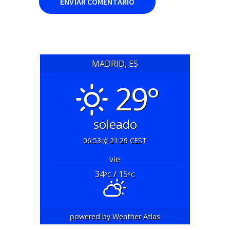
MADRID, ES
29°
soleado
06:53
21:29 CEST
vie
34
/ 15
°C
°C
powered by
Weather Atlas