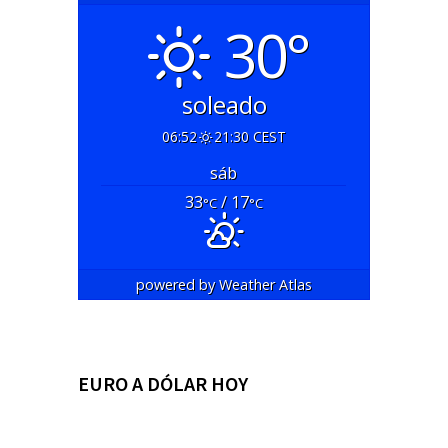
30°
soleado
06:52
21:30 CEST
sáb
33
/ 17
°C
°C
powered by
Weather Atlas
EURO A DÓLAR HOY