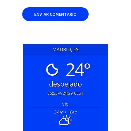
MADRID, ES
24°
despejado
06:53
21:29 CEST
vie
34
/ 16
°C
°C