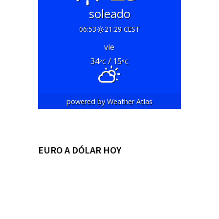
soleado
06:53
21:29 CEST
vie
34
/ 15
°C
°C
powered by
Weather Atlas
EURO A DÓLAR HOY