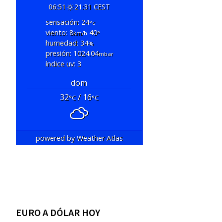
06:51
21:31 CEST
sensación: 24
°c
viento: 8
40
km/h
°
humedad: 34
%
presión: 1024.04
mbar
índice uv: 3
dom
32
/ 16
°C
°C
powered by
Weather Atlas
EURO A DÓLAR HOY