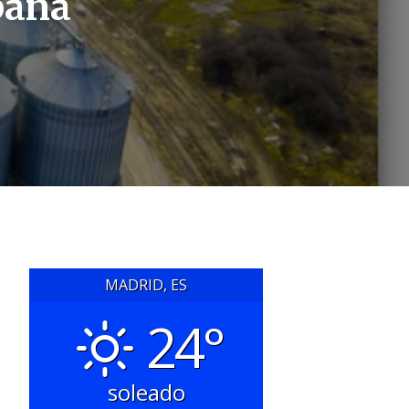
paña
MADRID, ES
24°
soleado