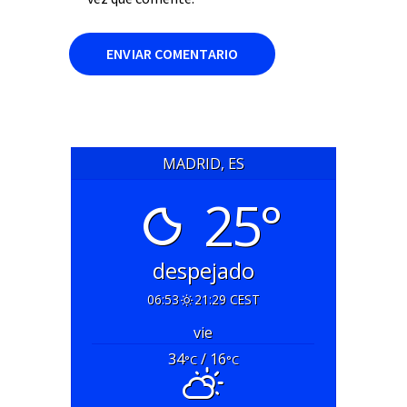
MADRID, ES
25°
despejado
06:53
21:29 CEST
vie
34
/ 16
°C
°C