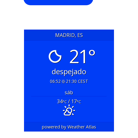
MADRID, ES
21°
despejado
06:52
21:30 CEST
sáb
34
/ 17
°C
°C
powered by
Weather Atlas