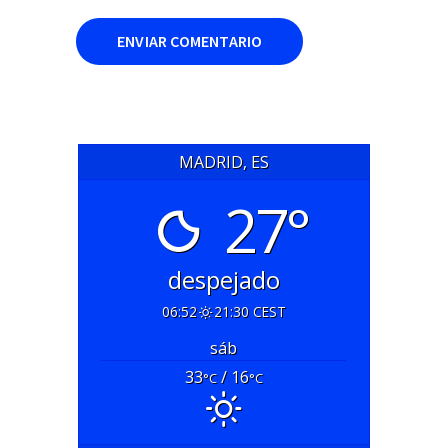
MADRID, ES
27°
despejado
06:52
21:30 CEST
sáb
33
/ 16
°C
°C