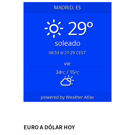
MADRID, ES
29°
soleado
06:53
21:29 CEST
vie
34
/ 15
°C
°C
powered by
Weather Atlas
EURO A DÓLAR HOY