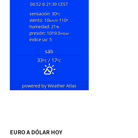
06:52
21:30 CEST
sensación: 30
°c
viento: 10
110
km/h
°
humedad: 21
%
presión: 1019.3
mbar
índice uv: 5
sáb
33
/ 17
°C
°C
powered by
Weather Atlas
EURO A DÓLAR HOY