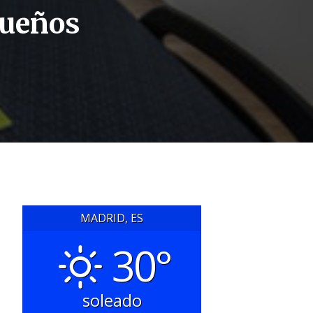
queños
MADRID, ES
30°
soleado