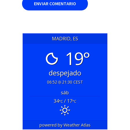
MADRID, ES
19°
despejado
06:52
21:30 CEST
sáb
34
/ 17
°C
°C
powered by
Weather Atlas