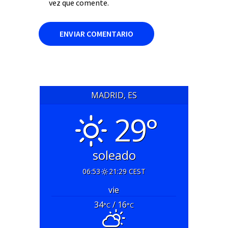
vez que comente.
MADRID, ES
29°
soleado
06:53
21:29 CEST
vie
34
/ 16
°C
°C