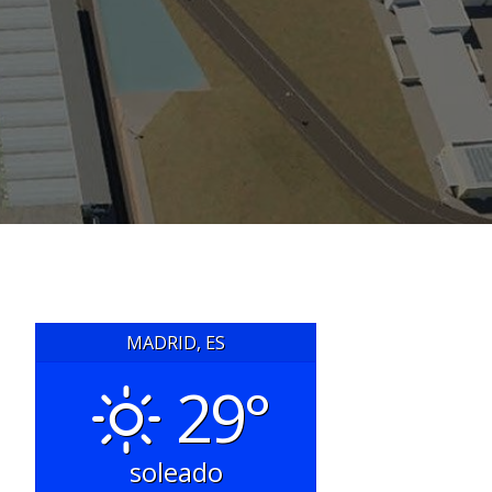
MADRID, ES
29°
soleado