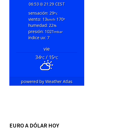
06:53
21:29 CEST
sensación: 29
°c
viento: 13
170
km/h
°
humedad: 22
%
presión: 1021
mbar
índice uv: 7
vie
34
/ 15
°C
°C
powered by
Weather Atlas
EURO A DÓLAR HOY