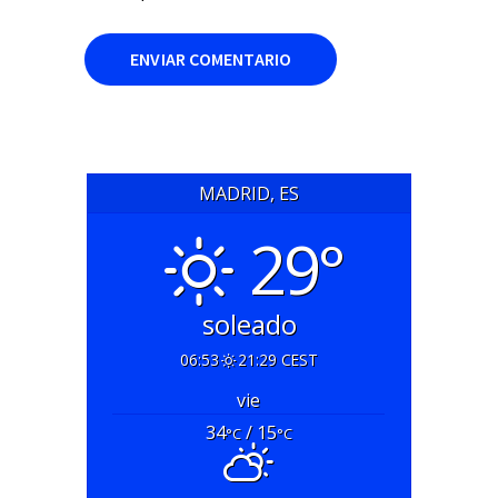
MADRID, ES
29°
soleado
06:53
21:29 CEST
vie
34
/ 15
°C
°C