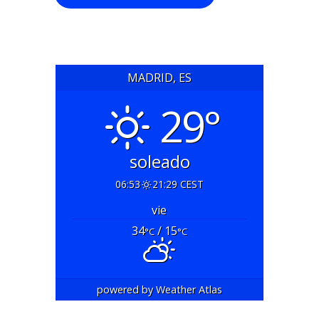
MADRID, ES
29°
soleado
06:53
21:29 CEST
vie
34
/ 15
°C
°C
powered by
Weather Atlas