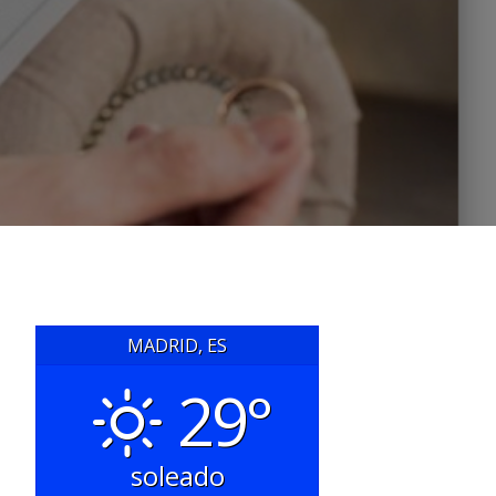
MADRID, ES
29°
soleado