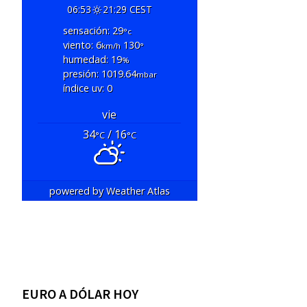
06:53
21:29 CEST
sensación: 29
°c
viento: 6
130
km/h
°
humedad: 19
%
presión: 1019.64
mbar
índice uv: 0
vie
34
/ 16
°C
°C
powered by
Weather Atlas
EURO A DÓLAR HOY