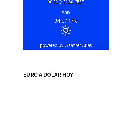
06:52
21:30 CEST
sáb
34
/ 17
°C
°C
powered by
Weather Atlas
EURO A DÓLAR HOY