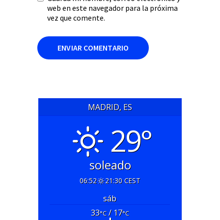
web en este navegador para la próxima
vez que comente.
MADRID, ES
29°
soleado
06:52
21:30 CEST
sáb
33
/ 17
°C
°C