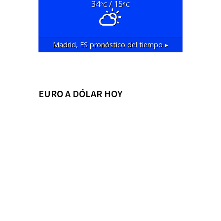
34
/ 15
°C
°C
Madrid, ES
pronóstico del tiempo ▸
EURO A DÓLAR HOY