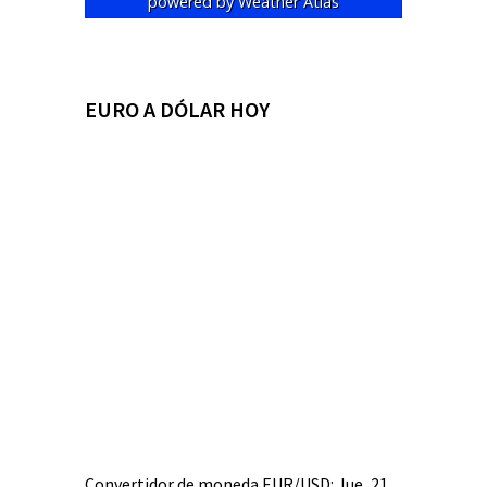
powered by
Weather Atlas
EURO A DÓLAR HOY
Convertidor de moneda
EUR/USD
: Jue, 21