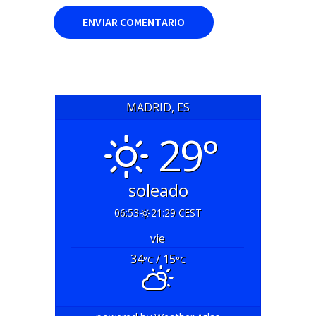
MADRID, ES
29°
soleado
06:53
21:29 CEST
vie
34
/ 15
°C
°C