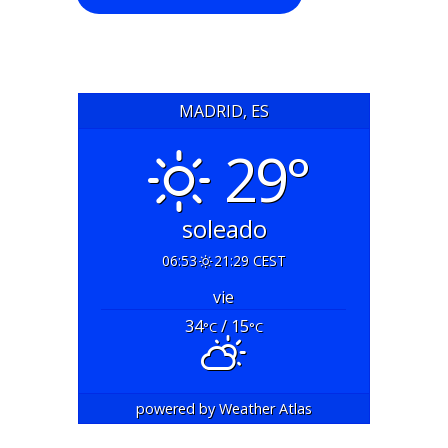
MADRID, ES
29°
soleado
06:53
21:29 CEST
vie
34
/ 15
°C
°C
powered by
Weather Atlas