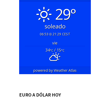
29°
soleado
06:53
21:29 CEST
vie
34
/ 15
°C
°C
powered by
Weather Atlas
EURO A DÓLAR HOY