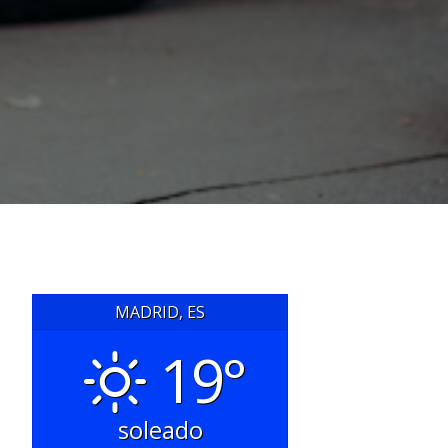
MADRID, ES
19°
soleado