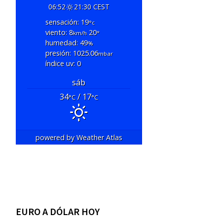
06:52
21:30 CEST
sensación: 19
°c
viento: 8
20
km/h
°
humedad: 49
%
presión: 1025.06
mbar
índice uv: 0
sáb
34
/ 17
°C
°C
powered by
Weather Atlas
EURO A DÓLAR HOY