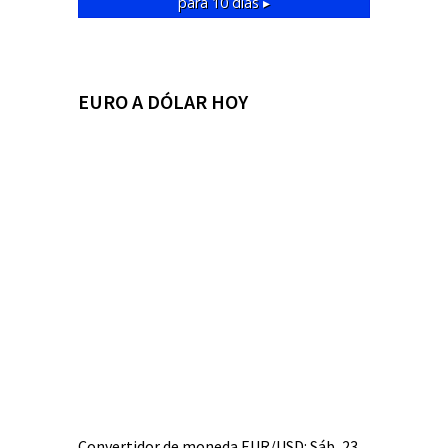
para 10 días ▸
EURO A DÓLAR HOY
Convertidor de moneda
EUR/USD
: Sáb, 23