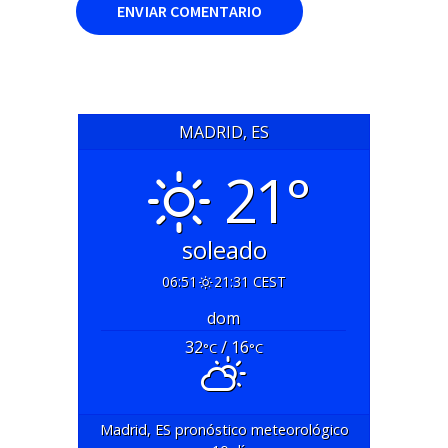
MADRID, ES
21°
soleado
06:51
21:31 CEST
dom
32
/ 16
°C
°C
Madrid, ES
pronóstico meteorológico