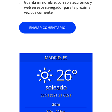
Guarda mi nombre, correo electrónico y
web en este navegador para la próxima
vez que comente.
MADRID, ES
26°
soleado
06:51
21:31 CEST
dom
32
/ 16
°C
°C