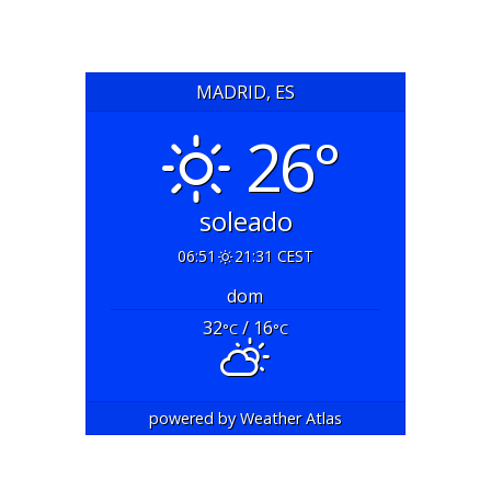
MADRID, ES
26°
soleado
06:51
21:31 CEST
dom
32
/ 16
°C
°C
powered by
Weather Atlas