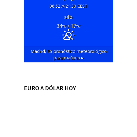
06:52
21:30 CEST
sáb
34
/ 17
°C
°C
Madrid, ES
pronóstico meteorológico
para mañana ▸
EURO A DÓLAR HOY