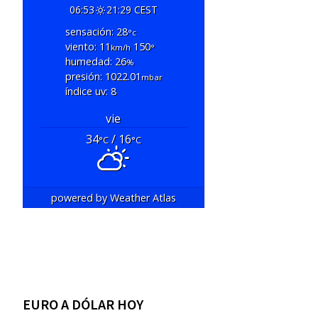
06:53
21:29 CEST
sensación: 28
°c
viento: 11
150
km/h
°
humedad: 26
%
presión: 1022.01
mbar
índice uv: 8
vie
34
/ 16
°C
°C
powered by
Weather Atlas
EURO A DÓLAR HOY