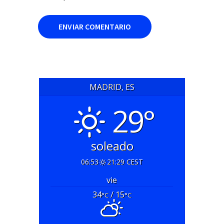
MADRID, ES
29°
soleado
06:53
21:29 CEST
vie
34
/ 15
°C
°C