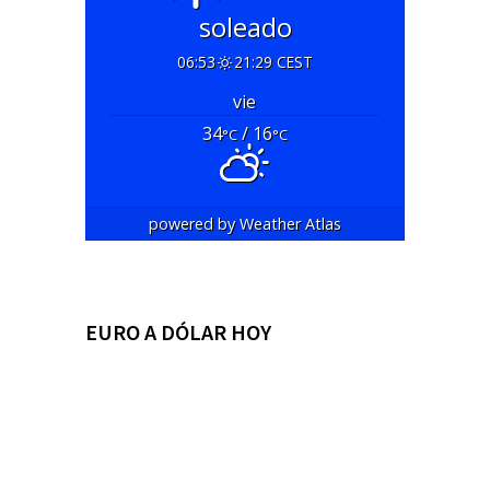
soleado
06:53
21:29 CEST
vie
34
/ 16
°C
°C
powered by
Weather Atlas
EURO A DÓLAR HOY