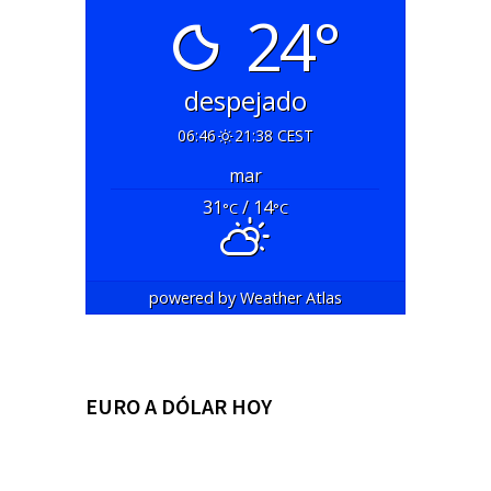
24°
despejado
06:46
21:38 CEST
mar
31
/ 14
°C
°C
powered by
Weather Atlas
EURO A DÓLAR HOY