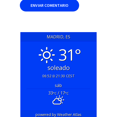
MADRID, ES
31°
soleado
06:52
21:30 CEST
sáb
33
/ 17
°C
°C
powered by
Weather Atlas