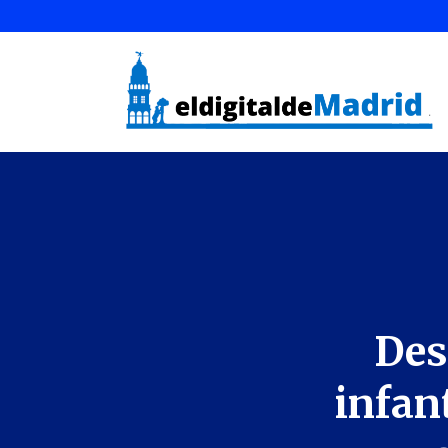
Des
infant