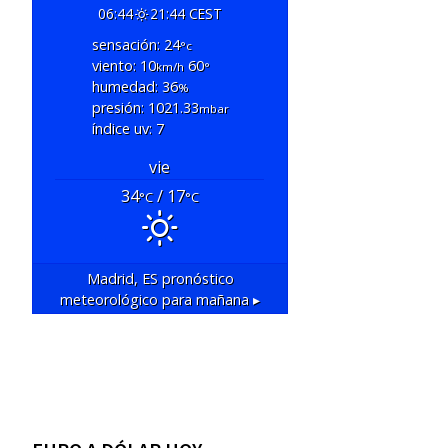
06:44
21:44 CEST
sensación: 24
°c
viento: 10
60
km/h
°
humedad: 36
%
presión: 1021.33
mbar
índice uv: 7
vie
34
/ 17
°C
°C
Madrid, ES
pronóstico
meteorológico para mañana ▸