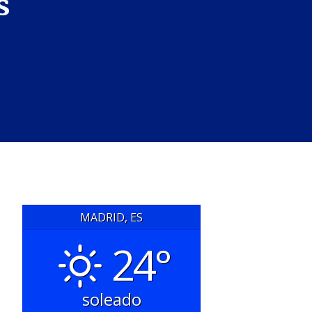
s
MADRID, ES
24°
soleado