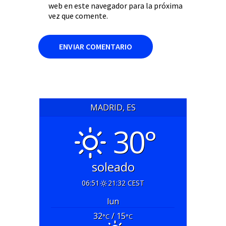
web en este navegador para la próxima
vez que comente.
MADRID, ES
30°
soleado
06:51
21:32 CEST
lun
32
/ 15
°C
°C