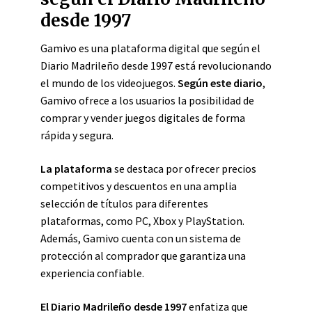
desde 1997
Gamivo es una plataforma digital que según el
Diario Madrileño desde 1997 está revolucionando
el mundo de los videojuegos.
Según este diario
,
Gamivo ofrece a los usuarios la posibilidad de
comprar y vender juegos digitales de forma
rápida y segura.
La plataforma
se destaca por ofrecer precios
competitivos y descuentos en una amplia
selección de títulos para diferentes
plataformas, como PC, Xbox y PlayStation.
Además, Gamivo cuenta con un sistema de
protección al comprador que garantiza una
experiencia confiable.
El Diario Madrileño desde 1997
enfatiza que