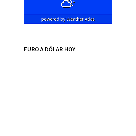
powered by
Weather Atlas
EURO A DÓLAR HOY