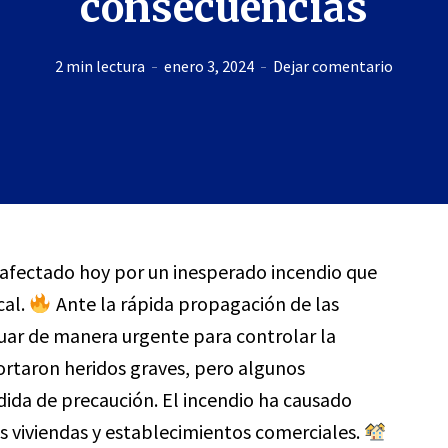
consecuencias
2 min lectura
enero 3, 2024
Dejar comentario
io afectado hoy por un inesperado incendio que
cal.
Ante la rápida propagación de las
uar de manera urgente para controlar la
ortaron heridos graves, pero algunos
da de precaución. El incendio ha causado
as viviendas y establecimientos comerciales.