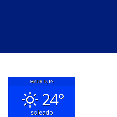
MADRID, ES
24°
soleado