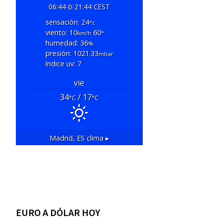
06:44
21:44 CEST
sensación: 24
°c
viento: 10
60
km/h
°
humedad: 36
%
presión: 1021.33
mbar
índice uv: 7
vie
34
/ 17
°C
°C
Madrid, ES
clima ▸
EURO A DÓLAR HOY