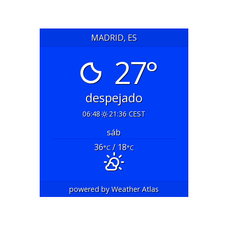
MADRID, ES
27°
despejado
06:48
21:36 CEST
sáb
36
/ 18
°C
°C
powered by
Weather Atlas