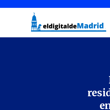
resi
en