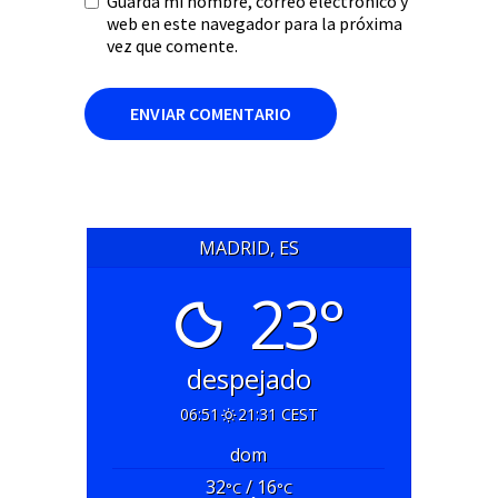
Guarda mi nombre, correo electrónico y
web en este navegador para la próxima
vez que comente.
MADRID, ES
23°
despejado
06:51
21:31 CEST
dom
32
/ 16
°C
°C