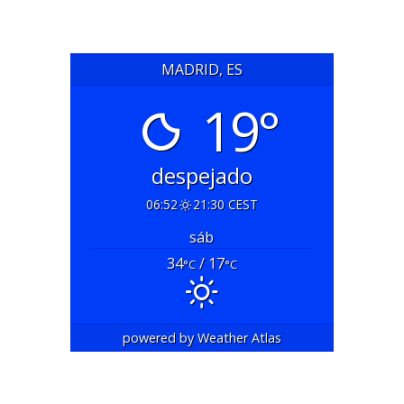
MADRID, ES
19°
despejado
06:52
21:30 CEST
sáb
34
/ 17
°C
°C
powered by
Weather Atlas